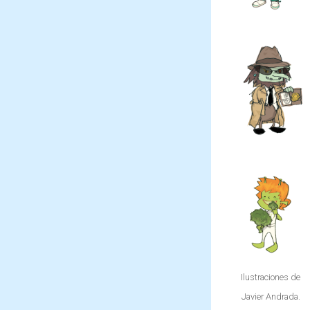
hacerle
combatir
todo tipo
al Mago
de
Pinchón
maldades
con su
utilizando
flauta
su magia.
mágica,
capaz de
crear
todo tipo
de plantas
en un
santiamén.
Ilustraciones de
Javier Andrada.