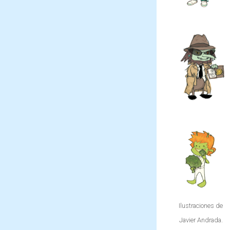
hacerle
combatir
todo tipo
al Mago
de
Pinchón
maldades
con su
utilizando
flauta
su magia.
mágica,
capaz de
crear
todo tipo
de plantas
en un
santiamén.
Ilustraciones de
Javier Andrada.