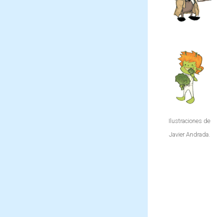
mágica,
capaz de
crear
todo tipo
de plantas
en un
santiamén.
Ilustraciones de
Javier Andrada.